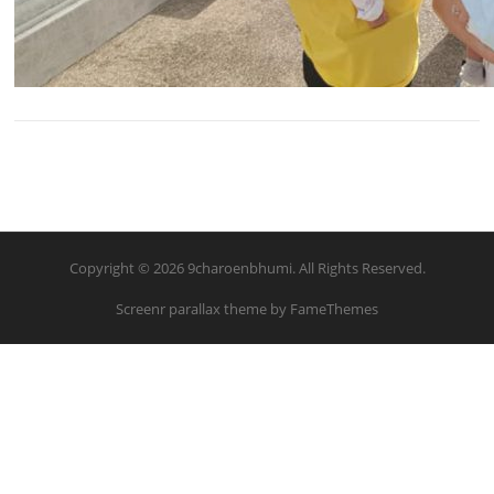
Copyright © 2026 9charoenbhumi. All Rights Reserved.
Screenr parallax theme
by FameThemes