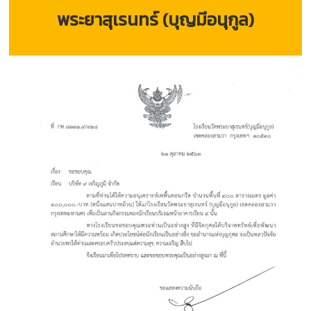
พระยาสุเรนทร์ (บุญมีอนุกูล)